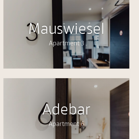
Mauswiesel
Apartment 3
Adebar
Apartment 6