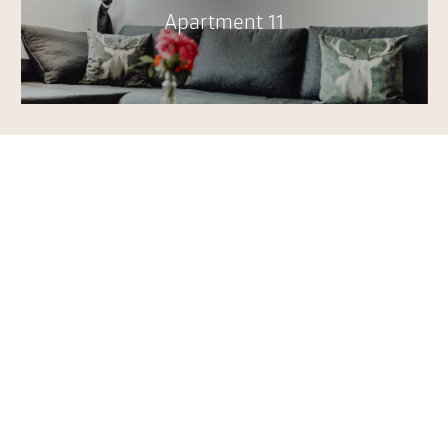
Apartment 11
Ihr Aufenthalt im Herzen der
Mitten im Stadtzentrum befindet sich unser kleines
Zollhaus" mit 4 Apartments und einem Doppelzim
Zentrum
. Unser
angeschlossenes Restaurant
biet
Einheimischen. Den größten Biergarten der Welt s
finden Sie ebenfalls in unserer 33.000 Einwohnerst
behindertengerechte Zimmer
auf Anfrage, sowie
Leben wie Gott in Franken!