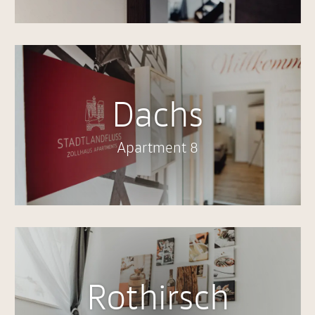
Dachs
Apartment 8
Rothirsch