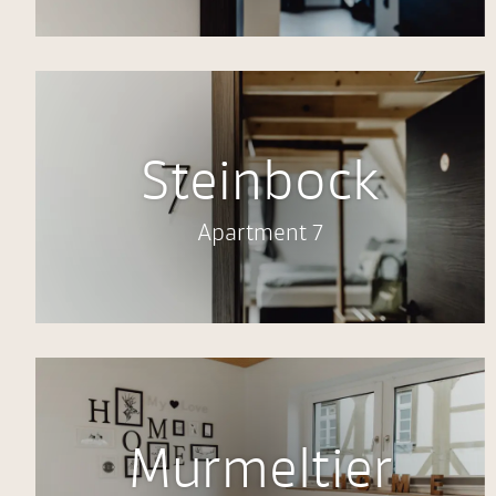
Steinbock
Apartment 7
Murmeltier