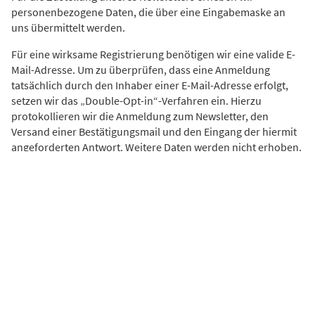
personenbezogene Daten, die über eine Eingabemaske an
uns übermittelt werden.
Für eine wirksame Registrierung benötigen wir eine valide E-
Mail-Adresse. Um zu überprüfen, dass eine Anmeldung
tatsächlich durch den Inhaber einer E-Mail-Adresse erfolgt,
setzen wir das „Double-Opt-in“-Verfahren ein. Hierzu
protokollieren wir die Anmeldung zum Newsletter, den
Versand einer Bestätigungsmail und den Eingang der hiermit
angeforderten Antwort. Weitere Daten werden nicht erhoben.
Rechtsgrundlage:
Auf Grundlage Ihrer ausdrücklich erteilten Einwilligung (Art. 6
Abs. 1 lit. a DSGVO), übersenden wir Ihnen regelmäßig
unseren Newsletter bzw. vergleichbare Informationen per E-
Mail an Ihre angegebene E-Mail-Adresse.
Die Einwilligung zur Speicherung Ihrer persönlichen Daten
und ihrer Nutzung für den Newsletterversand können Sie
jederzeit mit Wirkung für die Zukunft widerrufen. In jedem