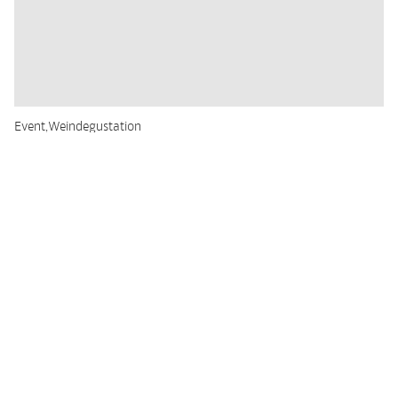
Event
Weindegustation
Domäne Wachau besucht das Zollhaus
Österreicher Spitzenweine und alpin- wilde Küche im
Zollhaus
MEHR
12.12.2025 12:19