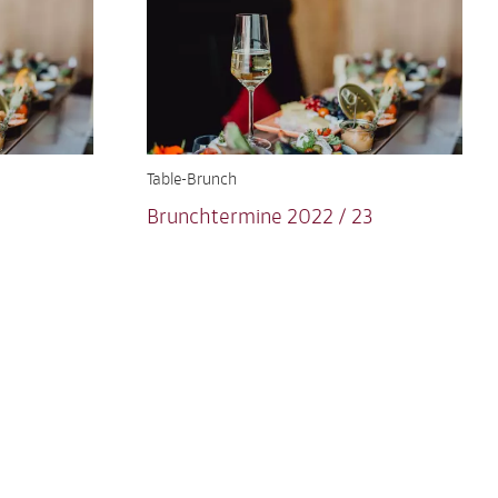
Table-Brunch
Brunchtermine 2022 / 23
ND
Endlich wieder Zollhaus Table Brunch!
Jetzt Karten sichern und schlemmen...
MEHR
Social Media