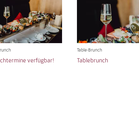
Brunch
Table-Brunch
chtermine verfügbar!
Tablebrunch
ell ausgebucht... Deshalb gibt
*** NEUE BRUNCHTERMINE SI
euen Termine!
ONLINE!!!!
MEHR
ierungen
Öffnungszeiten