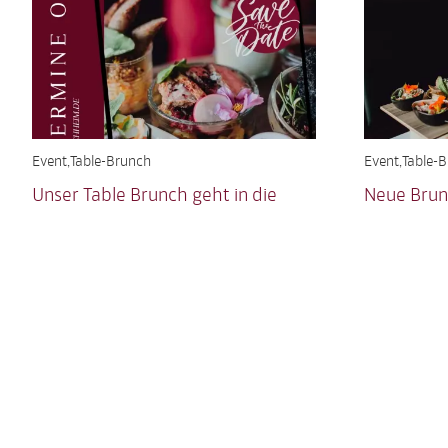
Event
Table-Brunch
Event
Table-
Unser Table Brunch geht in die
Neue Brun
Saison 2026
viel zu schn
es unsere n
Das Jahr 2026 beginnt richtig lecker!
Unsere Table Brunch Termine sind online.
MEHR
DER Geschenketipp für alle die gerne ein
entsppanntes Frühstück, saisonale
Soulfood
...
MEHR
Kontakt
Reserv